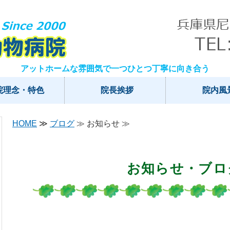
なにわ動物病院｜兵庫県尼崎市
アットホームな雰囲気で一つひとつ丁寧に向き合う
院理念・特色
院長挨拶
院内風
HOME
≫
ブログ
≫ お知らせ ≫
お知らせ・ブロ