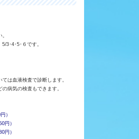
い。
/3･4･5･６です。
いては血液検査で診断します。
どの病気の検査もできます。
0円）
50円）
80円）