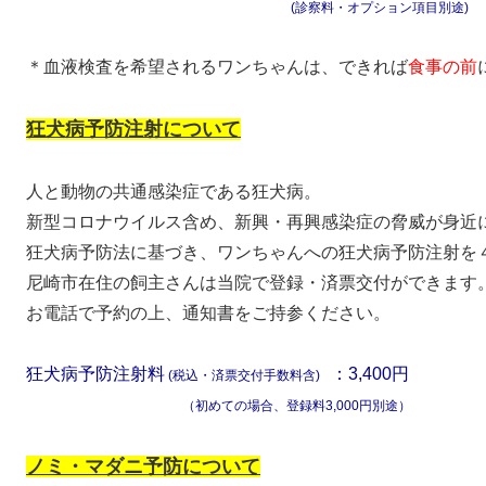
(診察料・オプション項目別途)
＊血液検査を希望されるワンちゃんは、できれば
食事の前
狂犬病予防注射について
人と動物の共通感染症である狂犬病。
新型コロナウイルス含め、新興・再興感染症の脅威が身近
狂犬病予防法に基づき、ワンちゃんへの狂犬病予防注射を
尼崎市在住の飼主さんは当院で登録・済票交付ができます
お電話で予約の上、通知書をご持参ください。
狂犬病予防注射料
：3,400円
(税込・済票交付手数料含)
（初めての場合、登録料3,000円別途）
ノミ・マダニ予防について