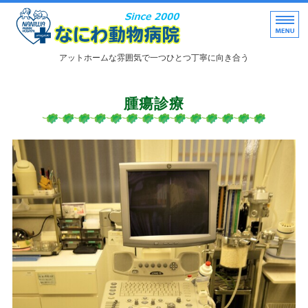
なにわ動物病院｜兵庫県
アットホームな雰囲気で一つひとつ丁寧に向き合う
トップページ
腫瘍診療
病院理念・特色
院長挨拶
院内風景
診療内容