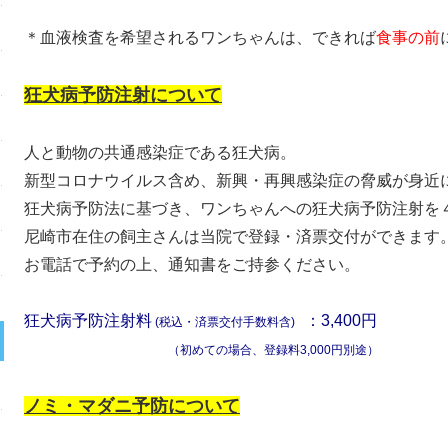
＊血液検査を希望されるワンちゃんは、できれば
食事の前
狂犬病予防注射について
人と動物の共通感染症である狂犬病。
新型コロナウイルス含め、新興・再興感染症の脅威が身近
狂犬病予防法に基づき、ワンちゃんへの狂犬病予防注射を
尼崎市在住の飼主さんは当院で登録・済票交付ができます
お電話で予約の上、通知書をご持参ください。
狂犬病予防注射料
：3,400円
(税込・済票交付手数料含)
（初めての場合、登録料3,000円別途）
ノミ・マダニ予防について