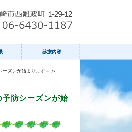
景
診療内容
シーズンが始まります～ ≫
の予防シーズンが始